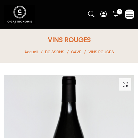
VINS ROUGES
Accueil
BOISSONS
CAVE
VINS ROUGES