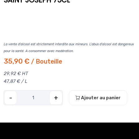
SAINT JOSEPH 75CL
La vente d’alcool est strictement interdite aux mineurs. L’abus d’alcool est dangereux
pour la santé. A consommer avec modération.
35,90 €
/ Bouteille
29,92 € HT
47,87 € / L
-
+
Ajouter au panier