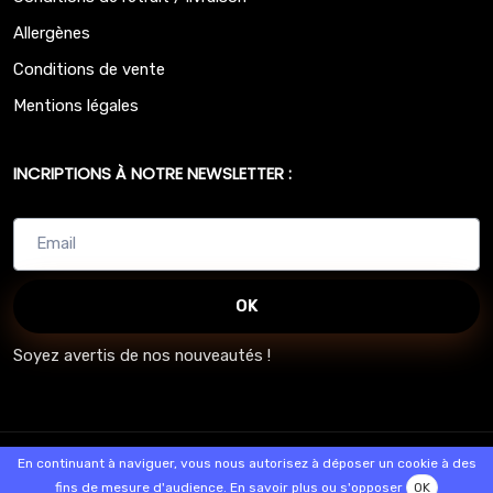
Allergènes
Conditions de vente
Mentions légales
INCRIPTIONS À NOTRE NEWSLETTER :
OK
Soyez avertis de nos nouveautés !
© 2026 - Logiciel
SaasFood - Logiciel de gestion de commande sur
En continuant à naviguer, vous nous autorisez à déposer un cookie à des
internet et en magasin
fins de mesure d'audience.
En savoir plus ou s'opposer
OK