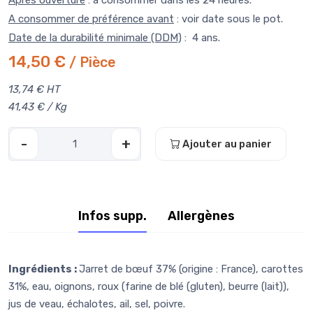
Après ouverture
: à consommer dans les 24 heures.
A consommer de préférence avant
: voir date sous le pot.
Date de la durabilité minimale (DDM)
: 4 ans.
14,50 €
/ Pièce
13,74 € HT
41,43 € / Kg
-
+
Ajouter au panier
Infos supp.
Allergènes
Ingrédients
:
Jarret de bœuf 37% (origine : France), carottes
31%, eau, oignons, roux (farine de blé (gluten), beurre (lait)),
jus de veau, échalotes, ail, sel, poivre.