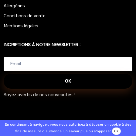
Allergènes
Conditions de vente
Mentions légales
INCRIPTIONS À NOTRE NEWSLETTER :
OK
Soyez avertis de nos nouveautés !
© 2026 - Logiciel
SaasFood - Logiciel de gestion de commande sur
En continuant à naviguer, vous nous autorisez à déposer un cookie à des
internet et en magasin
fins de mesure d'audience.
En savoir plus ou s'opposer
OK