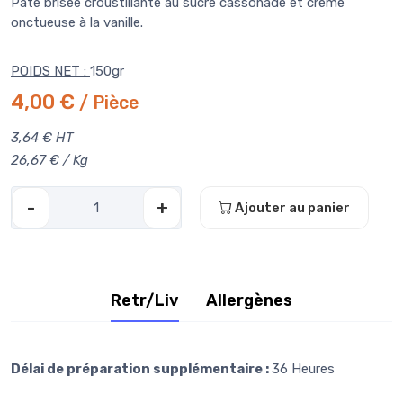
Pâte brisée croustillante au sucre cassonade et crème
onctueuse à la vanille.
POIDS NET :
150gr
4,00 €
/ Pièce
3,64 € HT
26,67 € / Kg
-
+
Ajouter au panier
Retr/Liv
Allergènes
Délai de préparation supplémentaire :
36 Heures