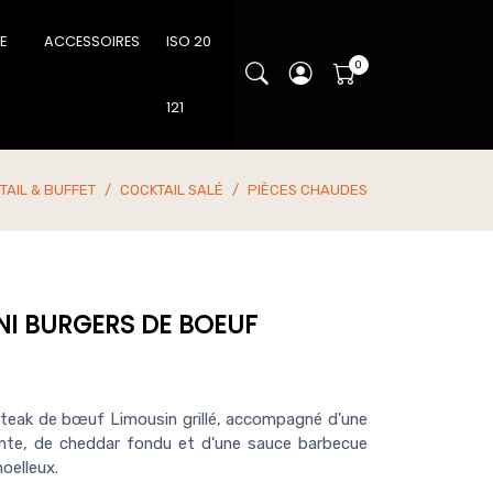
IE
ACCESSOIRES
ISO 20
121
TAIL & BUFFET
COCKTAIL SALÉ
PIÈCES CHAUDES
INI BURGERS DE BOEUF
steak de bœuf Limousin grillé, accompagné d'une
te, de cheddar fondu et d'une sauce barbecue
oelleux.