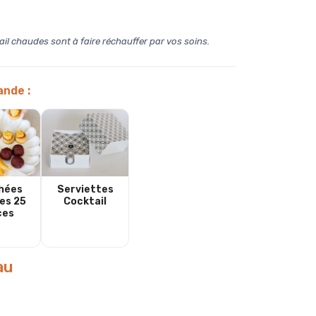
il chaudes sont à faire réchauffer par vos soins.
ande
:
hées
Serviettes
es 25
Cocktail
ces
au