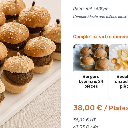
Poids net : 600gr
L'ensemble de nos pièces cockta
Complétez votre comm
Burgers
Bouc
Lyonnais 24
chaud
pièces
piè
38,00 €
/ Plate
36,02 € HT
63,33 € / Kg