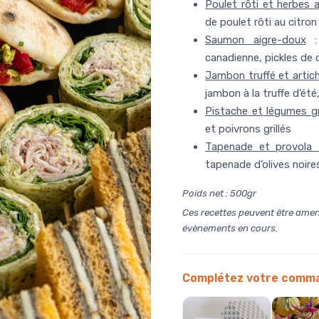
Poulet rôti et herbes 
de poulet rôti au citron
Saumon aigre-doux
: 
canadienne, pickles de
Jambon truffé et artic
jambon à la truffe d’été
Pistache et légumes gr
et poivrons grillés
Tapenade et provola
tapenade d’olives noire
Poids net : 500gr
Ces recettes peuvent être amené
évènements en cours.
Complétez votre comm