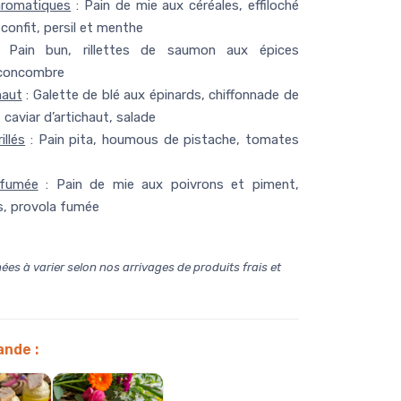
aromatiques
: Pain de mie aux céréales, effiloché
 confit, persil et menthe
Pain bun, rillettes de saumon aux épices
 concombre
haut
: Galette de blé aux épinards, chiffonnade de
, caviar d’artichaut, salade
illés
: Pain pita, houmous de pistache, tomates
 fumée
: Pain de mie aux poivrons et piment,
s, provola fumée
es à varier selon nos arrivages de produits frais et
ande
: