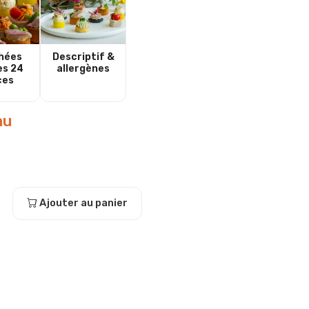
hées
Descriptif &
es 24
allergènes
ces
au
Ajouter au panier