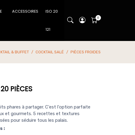
IE
ACCESSOIRES
ISO 20
121
KTAIL & BUFFET
COCKTAIL SALÉ
PIÈCES FROIDES
20 PIÈCES
ts phares à partager. C'est l'option parfaite
x et gourmets. 5 recettes et textures
ées pour séduire tous les palais.
s :