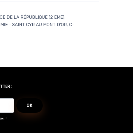
E DE LA RÉPUBLIQUE (2 EME),
IE - SAINT CYR AU MONT D'OR, C-
TTER :
OK
és !