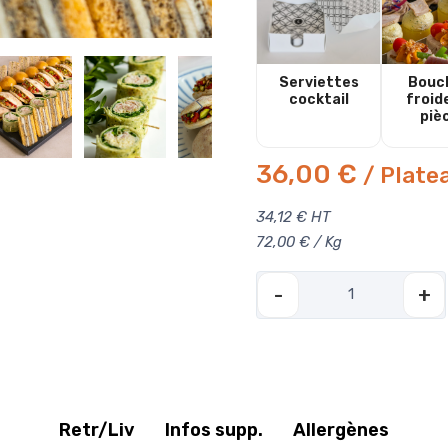
Serviettes
Bouc
cocktail
froid
piè
36,00 €
/ Plate
34,12 € HT
72,00 € / Kg
-
+
Retr/Liv
Infos supp.
Allergènes