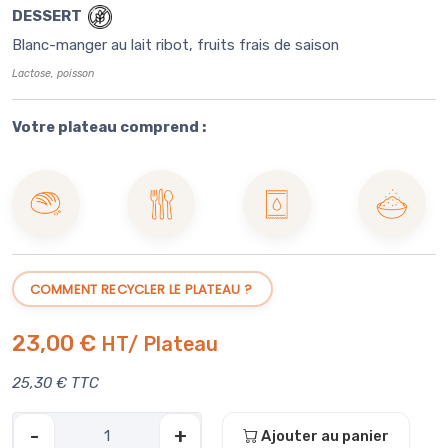
DESSERT
Blanc-manger au lait ribot, fruits frais de saison
Lactose, poisson
Votre plateau comprend :
Boule de
Couverts
Rince-
Sel de
pain
en inox
doigt
Guérande
COMMENT RECYCLER LE PLATEAU ?
23,00 €
HT/ Plateau
25,30 € TTC
-
+
Ajouter au panier