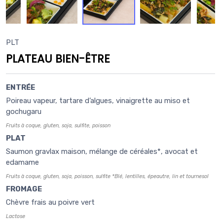
PLT
PLATEAU BIEN-ÊTRE
ENTRÉE
Poireau vapeur, tartare d’algues, vinaigrette au miso et
gochugaru
Fruits à coque, gluten, soja, sulfite, poisson
PLAT
Saumon gravlax maison, mélange de céréales*, avocat et
edamame
Fruits à coque, gluten, soja, poisson, sulfite
*Blé, lentilles, épeautre, lin et tournesol
FROMAGE
Chèvre frais au poivre vert
Lactose