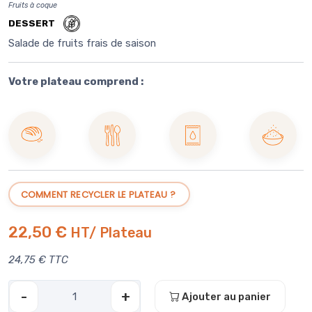
Fruits à coque
DESSERT
Salade de fruits frais de saison
Votre plateau comprend :
Boule de
Couverts
Rince-
Sel de
pain
en inox
doigt
Guérande
COMMENT RECYCLER LE PLATEAU ?
22,50 €
HT/ Plateau
24,75 € TTC
-
+
Ajouter au panier