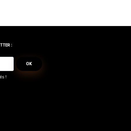
TTER :
OK
és !