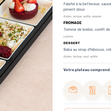
Falafel à la betterave, sauc
piment doux
Gluten, lactose, sulfite, sésame
FROMAGE
Tomme de brebis, confit de 
Lactose
DESSERT
Baba au sirop d’hibiscus, c
Gluten, lactose, oeuf, sulfite
Votre plateau comprend 
Boule de
Couverts
Ri
pain
en inox
do