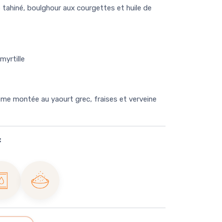
e tahiné, boulghour aux courgettes et huile de
myrtille
rème montée au yaourt grec, fraises et verveine
:
nce-
Sel de
igt
Guérande