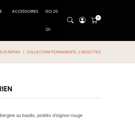
IE
ACCESSOIRES
ISO 20
121
AUX REPAS
COLLECTION PERMANENTE, 6 RECETTES
RIEN
bergine au basilic, pickles d’oignon rouge