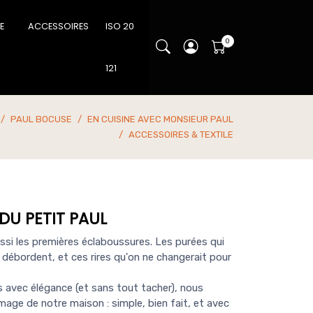
IE
ACCESSOIRES
ISO 20
121
PAUL BOCUSE
EN CUISINE AVEC MONSIEUR PAUL
ACCESSOIRES & TEXTILE
DU PETIT PAUL
ssi les premières éclaboussures. Les purées qui
débordent, et ces rires qu'on ne changerait pour
avec élégance (et sans tout tacher), nous
image de notre maison : simple, bien fait, et avec