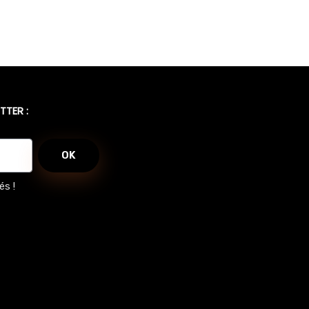
TTER :
OK
és !