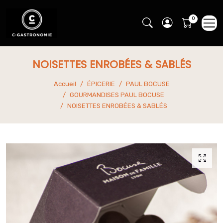
NOISETTES ENROBÉES & SABLÉS
Accueil
ÉPICERIE
PAUL BOCUSE
GOURMANDISES PAUL BOCUSE
NOISETTES ENROBÉES & SABLÉS