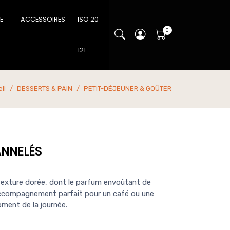
IE
ACCESSOIRES
ISO 20
121
il
DESSERTS & PAIN
PETIT-DÉJEUNER & GOÛTER
ANNELÉS
texture dorée, dont le parfum envoûtant de
l'accompagnement parfait pour un café ou une
ent de la journée.