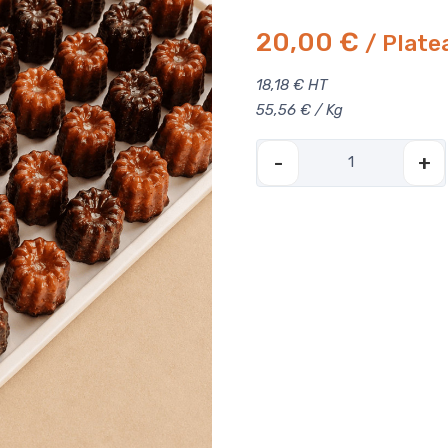
20,00 €
/ Plate
18,18 € HT
55,56 € / Kg
-
+