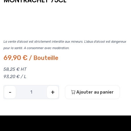
MONTRACHET 75CL
La vente d’alcool est strictement interdite aux mineurs. L’abus d’alcool est dangereux
pour la santé. A consommer avec modération.
69,90 €
/ Bouteille
58,25 € HT
93,20 € / L
-
+
Ajouter au panier