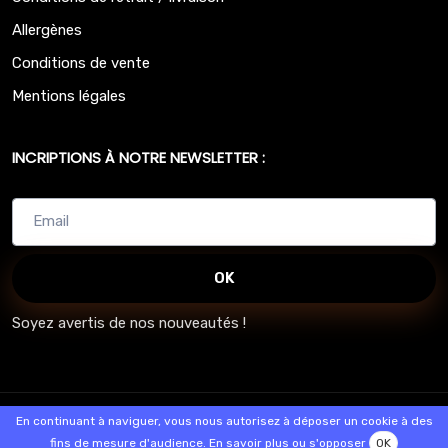
Allergènes
Conditions de vente
Mentions légales
INCRIPTIONS À NOTRE NEWSLETTER :
OK
Soyez avertis de nos nouveautés !
© 2026 - Logiciel
SaasFood - Logiciel de gestion de commande sur
En continuant à naviguer, vous nous autorisez à déposer un cookie à des
internet et en magasin
fins de mesure d'audience.
En savoir plus ou s'opposer
OK