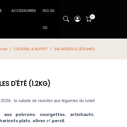
IE
ACCESSOIRES
ISO 20
121
cueil
COCKTAIL & BUFFET
SALADIERS & LÉGUMES
ES D'ÉTÉ (1.2KG)
026 : la salade de ravioles aux légumes du soleil
es aux poivrons
,
courgettes
,
artichauts
,
haricots plats
,
olives
et
persil
.