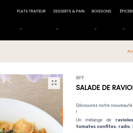
PLATS TRAITEUR
DESSERTS & PAIN
BOISSONS
ÉPICER
Ac
BFF
SALADE DE RAVIOL
Découvrez notre nouveauté 2
!
Un mélange de
raviol
tomates confites
,
radis
,