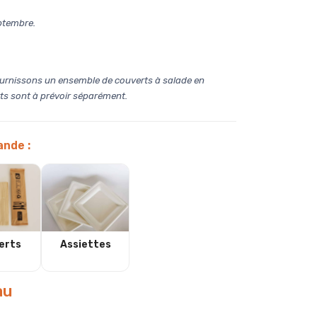
eptembre.
 fournissons un ensemble de couverts à salade en
rts sont à prévoir séparément.
nde :
erts
Assiettes
au