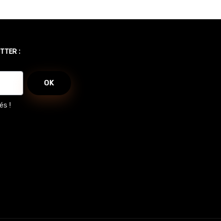
TTER :
OK
és !