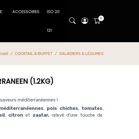
IE
ACCESSOIRES
ISO 20
121
cueil
COCKTAIL & BUFFET
SALADIERS & LÉGUMES
RANEEN (1.2KG)
 saveurs méditerranéennes !
 méditerranéennes
,
pois chiches
,
tomates
,
il
,
citron
et
zaatar,
relevé d'une touche de