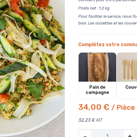
Poids net : 1,2 kg
Pour faciliter le service, nous
bois.
Les assiettes et les couve
Complétez votre comma
Pain de
Couv
campagne
34,00 €
/ Pièce
32,23 € HT
-
+