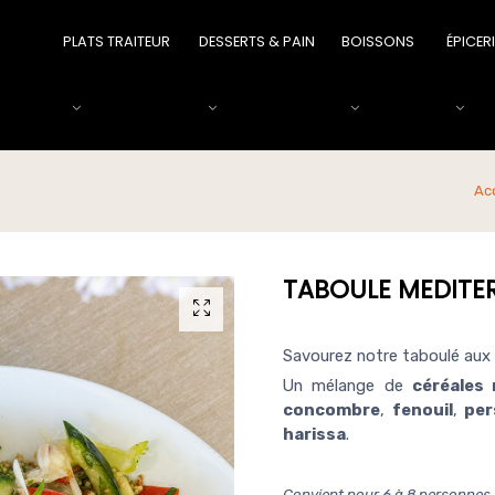
PLATS TRAITEUR
DESSERTS & PAIN
BOISSONS
ÉPICER
Ac
TABOULE MEDITER
Savourez notre taboulé aux
Un mélange de
céréales
concombre
,
fenouil
,
pers
harissa
.
Convient pour 6 à 8 personnes.